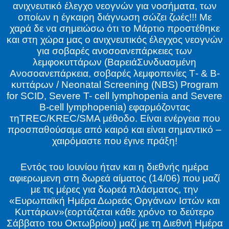
ανιχνευτικό έλεγχο νεογνών για νοσήματα, των
οποίων η έγκαιρη διάγνωση σώζει ζωές!!! Με
χαρά δε να σημειώσω ότι το Μάρτιο προστέθηκε
και στη χώρα μας ο ανιχνευτικός έλεγχος νεογνών
για σοβαρές ανοσοανεπάρκειες των
λεμφοκυττάρων (ΒαρειάΣυνδυασμένη
Ανοσοανεπάρκεια, σοβαρές λεμφοπενίες Τ- & Β-
κυττάρων / Neonatal Screening (NBS) Program
for SCID, Severe T- cell lymphopenia and Severe
B-cell lymphopenia) εφαρμόζοντας
τηTREC/KREC/SMA μέθοδο. Είναι ενέργεια που
προσπαθούσαμε από καιρό και είναι σημαντικό –
χαιρόμαστε που έγινε πράξη!
Εντός του Ιουνίου ήταν και η διεθνής ημέρα
αφιερωμενη στη δωρεά αίματος (14/06) που μαζί
με τις μέρες για δωρεά πλάσματος, την
«Ευρωπαϊκή Ημέρα Δωρεάς Οργάνων Ιστών και
Κυττάρων»(εορτάζεται κάθε χρόνο το δεύτερο
Σάββατο του Οκτωβρίου) μαζί με τη Διεθνή Ημέρα